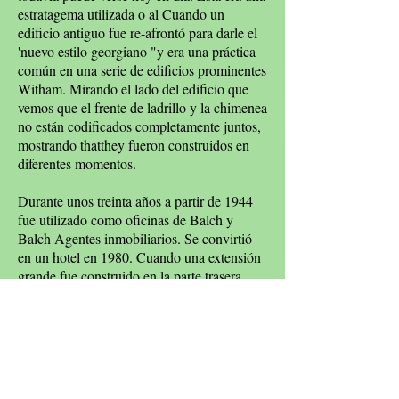
estratagema utilizada o al Cuando un
edificio antiguo fue re-afrontó para darle el
'nuevo estilo georgiano "y era una práctica
común en una serie de edificios prominentes
Witham. Mirando el lado del edificio que
vemos que el frente de ladrillo y la chimenea
no están codificados completamente juntos,
mostrando thatthey fueron construidos en
diferentes momentos.
Durante unos treinta años a partir de 1944
fue utilizado como oficinas de Balch y
Balch Agentes inmobiliarios. Se convirtió
en un hotel en 1980. Cuando una extensión
grande fue construido en la parte trasera.
2002 Se convirtió en una casa pública.
La tarjeta postal siguiente muestra el edificio
justo después de la Segunda Guerra
Mundial.