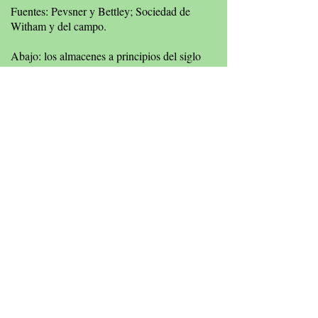
Fuentes: Pevsner y Bettley; Sociedad de
Witham y del campo.
Abajo: los almacenes a principios del siglo
XX.
Barnardiston House
Text and Photographs
: John Palombi and Cyril Taylor
unless otherwise accredited.
Illustrations
: John Finch and
Julie & John Denney.
Translations
: Google.com.
Original Concept
: Joy Vaughan, Witham Town Centre