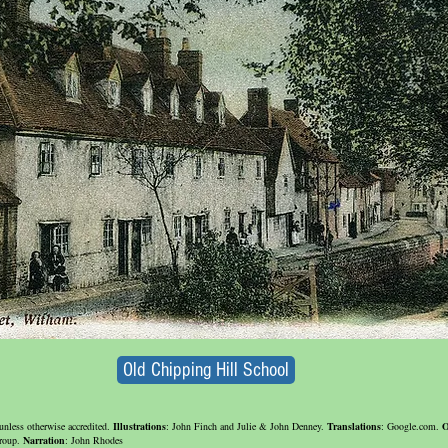
Old Chipping Hill School
unless otherwise accredited.
Illustrations
: John Finch and Julie & John Denney.
Translations
: Google.com.
O
Group.
Narration
: John Rhodes