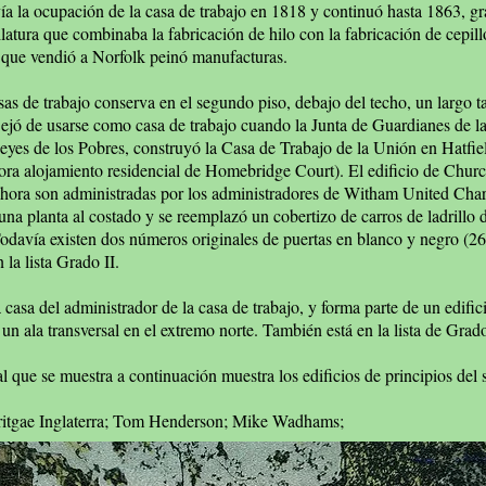
vía la ocupación de la casa de trabajo en 1818 y continuó hasta 1863, gr
latura que combinaba la fabricación de hilo con la fabricación de cepill
o que vendió a Norfolk peinó manufacturas.
sas de trabajo conserva en el segundo piso, debajo del techo, un largo ta
 Dejó de usarse como casa de trabajo cuando la Junta de Guardianes de 
eyes de los Pobres, construyó la Casa de Trabajo de la Unión en Hatfi
ora alojamiento residencial de Homebridge Court). El edificio de Church
ahora son administradas por los administradores de Witham United Char
 una planta al costado y se reemplazó un cobertizo de carros de ladrillo
odavía existen dos números originales de puertas en blanco y negro (2
 la lista Grado II.
casa del administrador de la casa de trabajo, y forma parte de un edif
n ala transversal en el extremo norte. También está en la lista de Grado
al que se muestra a continuación muestra los edificios de principios del
eritgae Inglaterra; Tom Henderson; Mike Wadhams;