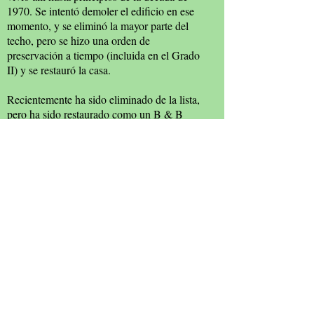
1970. Se intentó demoler el edificio en ese
momento, y se eliminó la mayor parte del
techo, pero se hizo una orden de
preservación a tiempo (incluida en el Grado
II) y se restauró la casa.
Recientemente ha sido eliminado de la lista,
pero ha sido restaurado como un B & B
boutique y luego como un lugar para bodas,
pero actualmente está bajo amenaza de
reconstrucción junto con el almacén
minorista de alfombras Ramsden Mills
detrás.
Fuentes: Witham & Countryside Society;
Fenn Wright; Cyril Taylor; Janet Gyford.