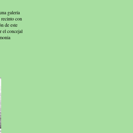
una galería
n recinto con
ón de este
r el concejal
emonia