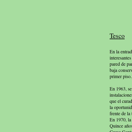
Tesco
En la entra
interesantes
pared de pa
baja conser
primer piso.
En 1963, se
instalacion
que el curad
la oportunid
frente de la
En 1970, la
Quince años 
Grove Cente