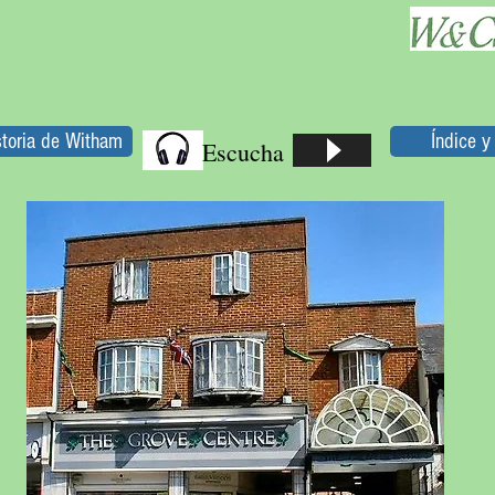
storia de Witham
Índice 
Escucha