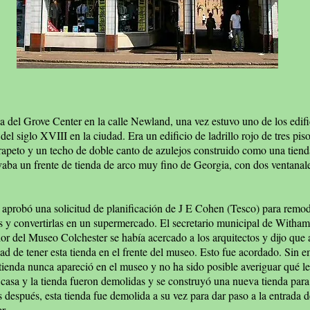
da del Grove Center en la calle Newland, una vez estuvo uno de los edif
 del siglo XVIII en la ciudad. Era un edificio de ladrillo rojo de tres pi
rapeto y un techo de doble canto de azulejos construido como una tiend
vaba un frente de tienda de arco muy fino de Georgia, con dos ventanale
 aprobó una solicitud de planificación de J E Cohen (Tesco) para remod
es y convertirlas en un supermercado. El secretario municipal de Witha
or del Museo Colchester se había acercado a los arquitectos y dijo que 
ad de tener esta tienda en el frente del museo. Esto fue acordado. Sin e
 tienda nunca apareció en el museo y no ha sido posible averiguar qué le
 casa y la tienda fueron demolidas y se construyó una nueva tienda para
después, esta tienda fue demolida a su vez para dar paso a la entrada 
r.