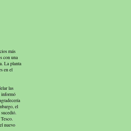
icios más
sos con una
a. La planta
s en el
elar las
m informó
agradecería
mbargo, el
 sucedió.
 Tesco.
del nuevo