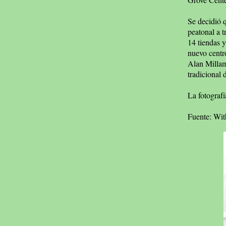
Se decidió q
peatonal a t
14 tiendas 
nuevo centro
Alan Millam,
tradicional 
La fotografí
Fuente: Wi