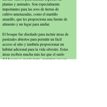
plantas y animales. Son especialmente
importantes para las aves de tierras de
cultivo amenazadas, como el martillo
amarillo, que les proporciona una fuente de
alimento y un lugar para anidar.
El bosque fue diseñado para incluir áreas de
pastizales abiertos para permitir un fácil
acceso al sitio y también proporcionar un
hábitat adicional para la vida silvestre. Estas
áreas reciben mucha más luz que el suelo
del bosque y, por lo tanto, permiten que un
grupo diferente de plantas y otros animales
salvajes prosperen. Muchas especies de
mariposas se pueden ver durante el verano.
Cernícalos y gavilanes también los usarán
para cazar pequeños mamíferos y aves.
Fuente: Ayuntamiento de Witham; Janet
Gyford.