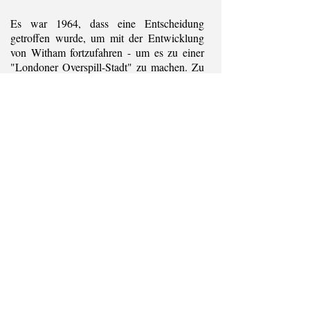
Es war 1964, dass eine Entscheidung
getroffen wurde, um mit der Entwicklung
von Witham fortzufahren - um es zu einer
"Londoner Overspill-Stadt" zu machen. Zu
dieser Zeit war Witham noch eine kleine
halb-ländliche Stadt, von der die
Bevölkerung sehr langsam auf etwa 10.000
gewachsen war. Der Plan war, weitere
15.000 in den nächsten 10 Jahren
hinzuzufügen, so dass insgesamt rund
25.000. So war es im August 1966 der erste
der Londoner in Witham als Teil der
geplanten Expansion angekommen. Die
Stadt hat weiter zugenommen und obwohl
es blühende Industriegebiete gibt, die
Beschäftigung anbieten, verwenden viele
der Bevölkerung jetzt die Eisenbahn, um
nach London zu pendeln.