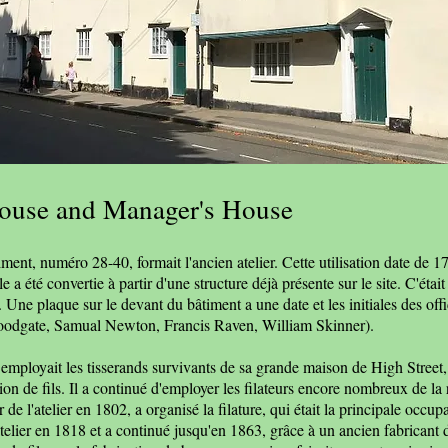
ouse and Manager's House
iment, numéro 28-40, formait l'ancien atelier. Cette utilisation date de 1
 a été convertie à partir d'une structure déjà présente sur le site. C'était
. Une plaque sur le devant du bâtiment a une date et les initiales des offi
dgate, Samual Newton, Francis Raven, William Skinner).
ployait les tisserands survivants de sa grande maison de High Street, ma
tion de fils. Il a continué d'employer les filateurs encore nombreux de la 
de l'atelier en 1802, a organisé la filature, qui était la principale occup
atelier en 1818 et a continué jusqu'en 1863, grâce à un ancien fabricant 