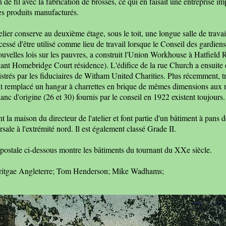
 de fil avec la fabrication de brosses, ce qui en faisait une entreprise imp
es produits manufacturés.
elier conserve au deuxième étage, sous le toit, une longue salle de travail
cessé d'être utilisé comme lieu de travail lorsque le Conseil des gardien
uvelles lois sur les pauvres, a construit l'Union Workhouse à Hatfield 
ant Homebridge Court résidence). L'édifice de la rue Church a ensuite é
strés par les fiduciaires de Witham United Charities. Plus récemment, tr
t ont remplacé un hangar à charrettes en brique de mêmes dimensions a
nc d'origine (26 et 30) fournis par le conseil en 1922 existent toujours. 
 la maison du directeur de l'atelier et font partie d'un bâtiment à pans 
rsale à l'extrémité nord. Il est également classé Grade II.
 postale ci-dessous montre les bâtiments du tournant du XXe siècle.
eritgae Angleterre; Tom Henderson; Mike Wadhams;