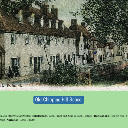
Old Chipping Hill School
unless otherwise accredited.
Illustrations
: John Finch and Julie & John Denney.
Translations
: Google.com.
O
Group.
Narration
: John Rhodes