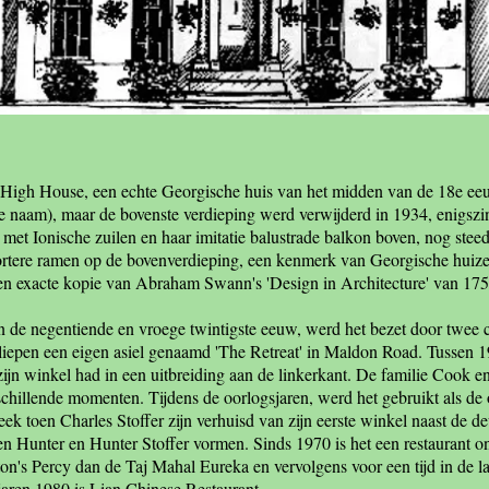
s High House, een echte Georgische huis van het midden van de 18e e
 naam), maar de bovenste verdieping werd verwijderd in 1934, enigszins 
 met Ionische zuilen en haar imitatie balustrade balkon boven, nog ste
ortere ramen op de bovenverdieping, een kenmerk van Georgische hui
n exacte kopie van Abraham Swann's 'Design in Architecture' van 1757
in de negentiende en vroege twintigste eeuw, werd het bezet door twe
liepen een eigen asiel genaamd 'The Retreat' in Maldon Road. Tussen 
zijn winkel had in een uitbreiding aan de linkerkant. De familie Cook e
chillende momenten. Tijdens de oorlogsjaren, werd het gebruikt als de 
ek toen Charles Stoffer zijn verhuisd van zijn eerste winkel naast de de
Ken Hunter en Hunter Stoffer vormen. Sinds 1970 is het een restaurant o
on's Percy dan de Taj Mahal Eureka en vervolgens voor een tijd in de l
jaren 1980 is
Lian Chinese Restaurant
.