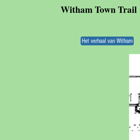
Witham Town Trail
Het verhaal van Witham