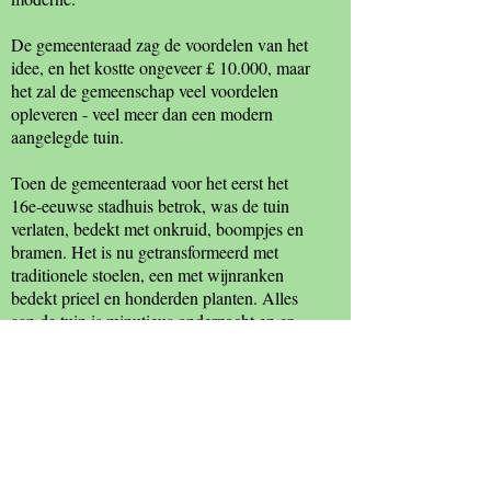
De gemeenteraad zag de voordelen van het
idee, en het kostte ongeveer £ 10.000, maar
het zal de gemeenschap veel voordelen
opleveren - veel meer dan een modern
aangelegde tuin.
Toen de gemeenteraad voor het eerst het
16e-eeuwse stadhuis betrok, was de tuin
verlaten, bedekt met onkruid, boompjes en
bramen. Het is nu getransformeerd met
traditionele stoelen, een met wijnranken
bedekt prieel en honderden planten. Alles
aan de tuin is minutieus onderzocht en er
zijn geen planten te vinden die niet in een
Tudor-tuin zouden zijn gegroeid.
Bronnen: Witham Town Council; Janet
Gyford.