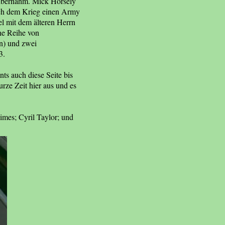
 übernahm. Mick Horsely
ach dem Krieg einen Army
el mit dem älteren Herrn
ine Reihe von
n) und zwei
3.
s auch diese Seite bis
urze Zeit hier aus und es
mes; Cyril Taylor; und