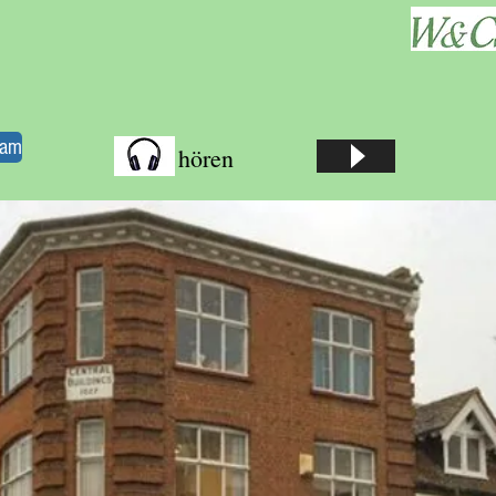
ham
hören