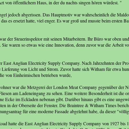
rt von öffentlichem Haus, in der du nachts singen hören würdest. "
ngel jedoch abgerissen. Das Hauptmotiv war wahrscheinlich die Maldo
 das es ersetzt hatte, viel enger. Es war groß und musste beim ersten B
 war der Steuerinspektor mit seinen Mitarbeitern. Ihr Büro war oben und
Sie waren so etwas wie eine Innovation, denn zuvor war die Arbeit vo
r East Anglian Electricity Supply Company. Nach Jahrzehnten der Pro
e Lieferung von Licht und Strom. Zuvor hatte sich Witham für etwa hund
die von Einheimischen betrieben wurde,
ewohner war die Metzgerei der London Meat Company gegenüber der Ne
 Fliesen am Ladeneingang zu sehen. Eine weitere Besonderheit ist die ori
eine Ecke im Eckladen nebenan gibt. Darüber hinaus gibt es eine unge
ten in der Oberseite der Fenster. Die Braintree & Witham Times berich
ngsantrag für eine moderne Fassade abgelehnt habe, da dieser "völlig 
oad hatte die East Anglian Electricity Supply Company von 1927 bis 1