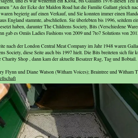
agent, und es war weiterhin ein Kiosk, bis Gallants 1976 diesen Teil
immen "An der Ecke der Maldon Road hat die Familie Gallant gleich n
ie waren begierig auf einen Verkauf, und Sie konnten immer einen Hand
 aus England stammte, abschließen. Sie überlebten bis 1996, seitdem e
etzt haben, darunter The Childrens Society, Bits (Verschiedene Ware
nn gab es Omiis Ladies Fashions von 2009 und 7to7 Solutions von 201
ite nach der London Central Meat Company im Jahr 1948 waren Gallant
s Society, diese Seite auch bis 1997 hielt. Die Bits breiteten sich für k
er Charity Shop , dann kam der aktuelle Besatzer Rag, Tag und Bobtail.
ry Flynn und Diane Watson (Witham Voices); Braintree und Witham Ti
llschaft