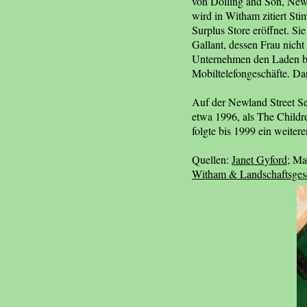
von Dolling and Son, News
wird in Witham zitiert St
Surplus Store eröffnet. S
Gallant, dessen Frau nicht
Unternehmen den Laden bes
Mobiltelefongeschäfte. Da
Auf der Newland Street Se
etwa 1996, als The Children
folgte bis 1999 ein weiter
Quellen:
Janet Gyford
; Ma
Witham & Landschaftsgese