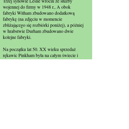
Trzej synowie Leslie wrócili ze służby
wojennej do firmy w 1948 r., A obok
fabryki Witham zbudowano dodatkową
fabrykę (na zdjęciu w momencie
zbliżającego się rozbiórki poniżej), a później
w hrabstwie Durham zbudowano dwie
kolejne fabryki.
Na początku lat 50. XX wieku sprzedaż
rękawic Pinkham była na całym świecie i
zatrudniało 300 pracowników domowych i
podobną liczbę pracowników zewnętrznych
produkujących około 4000 tuzin par
rękawiczek tygodniowo. Ponownie tani
import miał trafić do firmy, co w połączeniu
z modą damską, która odwróciła się od
rękawiczek w latach 60. XX wieku,
spowodowało zamknięcie firmy w 1966 r.
Źródła: The Story of a Lamp, W. Pinkham
& Son Ltd; Witham & Countryside Society;
Janet Gyford.