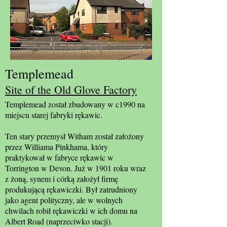
Templemead
Site of the Old Glove Factory
Templemead został zbudowany w c1990 na
miejscu starej fabryki rękawic.
Ten stary przemysł Witham został założony
przez Williama Pinkhama, który
praktykował w fabryce rękawic w
Torrington w Devon. Już w 1901 roku wraz
z żoną, synem i córką założył firmę
produkującą rękawiczki. Był zatrudniony
jako agent polityczny, ale w wolnych
chwilach robił rękawiczki w ich domu na
Albert Road (naprzeciwko stacji).