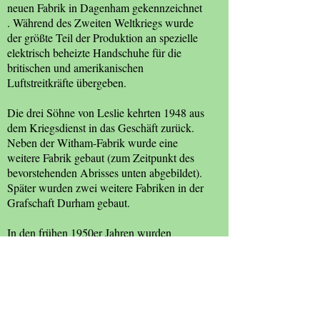
neuen Fabrik in Dagenham gekennzeichnet
. Während des Zweiten Weltkriegs wurde
der größte Teil der Produktion an spezielle
elektrisch beheizte Handschuhe für die
britischen und amerikanischen
Luftstreitkräfte übergeben.
Die drei Söhne von Leslie kehrten 1948 aus
dem Kriegsdienst in das Geschäft zurück.
Neben der Witham-Fabrik wurde eine
weitere Fabrik gebaut (zum Zeitpunkt des
bevorstehenden Abrisses unten abgebildet).
Später wurden zwei weitere Fabriken in der
Grafschaft Durham gebaut.
In den frühen 1950er Jahren wurden
weltweit Pinkham-Handschuhe verkauft,
und 300 Indoor-Arbeiter und eine ähnliche
Anzahl von Out-Workern produzierten
wöchentlich rund 4.000 Dutzend Paar
Handschuhe. Wiederum sollten billige