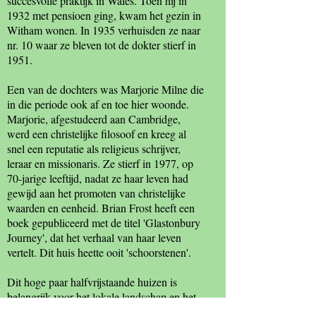
succesvolle praktijk in Wales. Toen hij in
1932 met pensioen ging, kwam het gezin in
Witham wonen. In 1935 verhuisden ze naar
nr. 10 waar ze bleven tot de dokter stierf in
1951.
Een van de dochters was Marjorie Milne die
in die periode ook af en toe hier woonde.
Marjorie, afgestudeerd aan Cambridge,
werd een christelijke filosoof en kreeg al
snel een reputatie als religieus schrijver,
leraar en missionaris. Ze stierf in 1977, op
70-jarige leeftijd, nadat ze haar leven had
gewijd aan het promoten van christelijke
waarden en eenheid. Brian Frost heeft een
boek gepubliceerd met de titel 'Glastonbury
Journey', dat het verhaal van haar leven
vertelt. Dit huis heette ooit 'schoorstenen'.
Dit hoge paar halfvrijstaande huizen is
belangrijk voor het lokale landschap en het
karakter van het Chipping Hill Conservation