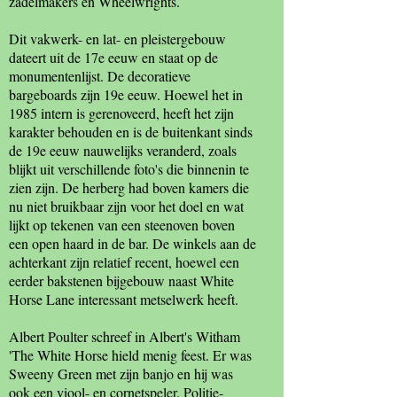
zadelmakers en Wheelwrights.
Dit vakwerk- en lat- en pleistergebouw
dateert uit de 17e eeuw en staat op de
monumentenlijst. De decoratieve
bargeboards zijn 19e eeuw. Hoewel het in
1985 intern is gerenoveerd, heeft het zijn
karakter behouden en is de buitenkant sinds
de 19e eeuw nauwelijks veranderd, zoals
blijkt uit verschillende foto's die binnenin te
zien zijn. De herberg had boven kamers die
nu niet bruikbaar zijn voor het doel en wat
lijkt op tekenen van een steenoven boven
een open haard in de bar. De winkels aan de
achterkant zijn relatief recent, hoewel een
eerder bakstenen bijgebouw naast White
Horse Lane interessant metselwerk heeft.
Albert Poulter schreef in Albert's Witham
'The White Horse hield menig feest. Er was
Sweeny Green met zijn banjo en hij was
ook een viool- en cornetspeler. Politie-