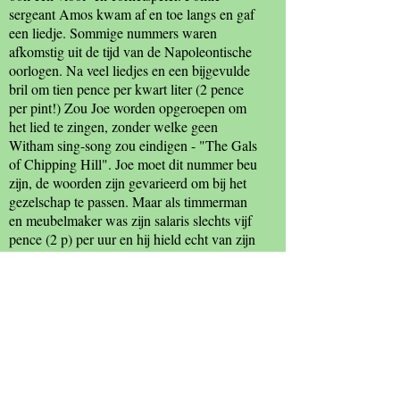
sergeant Amos kwam af en toe langs en gaf
een liedje. Sommige nummers waren
afkomstig uit de tijd van de Napoleontische
oorlogen. Na veel liedjes en een bijgevulde
bril om tien pence per kwart liter (2 pence
per pint!) Zou Joe worden opgeroepen om
het lied te zingen, zonder welke geen
Witham sing-song zou eindigen - "The Gals
of Chipping Hill". Joe moet dit nummer beu
zijn, de woorden zijn gevarieerd om bij het
gezelschap te passen. Maar als timmerman
en meubelmaker was zijn salaris slechts vijf
pence (2 p) per uur en hij hield echt van zijn
bier! '.
Essex Countryside in 1960 beschreef The
White Horse als 'Chipping Hill heeft een
oude naam maar moderne manieren. zijn
White Horse pronkt met een "tv-bar". The
White Horse is nu een goed voorbeeld van
een oude middeleeuwse pub die nog steeds