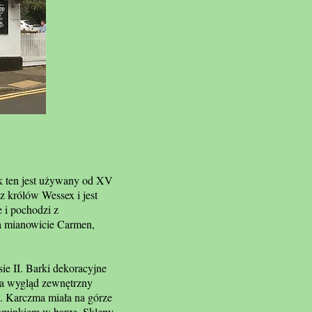
ak ten jest używany od XV
z królów Wessex i jest
 i pochodzi z
 a mianowicie Carmen,
ie II. Barki dekoracyjne
 a wygląd zewnętrzny
u. Karczma miała na górze
 kominkiem w barze. Sklepy