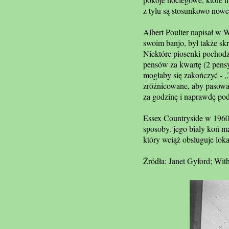
z tyłu są stosunkowo now
Albert Poulter napisał w 
swoim banjo, był także sk
Niektóre piosenki pochodz
pensów za kwartę (2 pensy
mogłaby się zakończyć - „T
zróżnicowane, aby pasowały
za godzinę i naprawdę pod
Essex Countryside w 1960 
sposoby. jego biały koń m
który wciąż obsługuje lok
Źródła: Janet Gyford; Wit