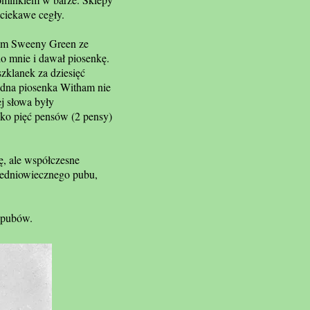
ciekawe cegły.
 tam Sweeny Green ze
do mnie i dawał piosenkę.
zklanek za dziesięć
żadna piosenka Witham nie
ej słowa były
ylko pięć pensów (2 pensy)
ę, ale współczesne
średniowiecznego pubu,
w pubów.