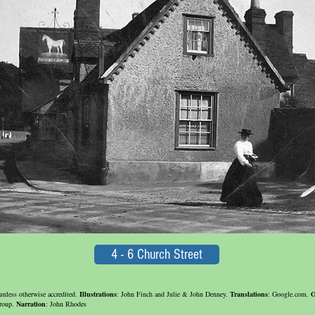
4 - 6 Church Street
unless otherwise accredited.
Illustrations
: John Finch and Julie & John Denney.
Translations
: Google.com.
O
Group.
Narration
: John Rhodes