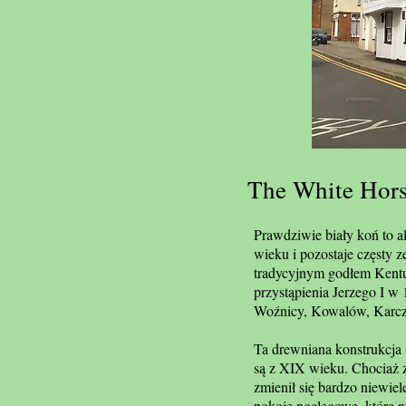
The White Hor
Prawdziwie biały koń to a
wieku i pozostaje częsty z
tradycyjnym godłem Kentu
przystąpienia Jerzego I w
Woźnicy, Kowalów, Karcz
Ta drewniana konstrukcja 
są z XIX wieku. Chociaż 
zmienił się bardzo niewie
pokoje noclegowe, które ni