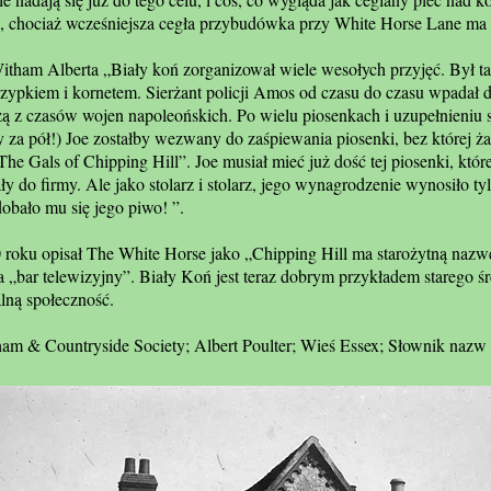
e, chociaż wcześniejsza cegła przybudówka przy White Horse Lane ma 
Witham Alberta „Biały koń zorganizował wiele wesołych przyjęć. Był
rzypkiem i kornetem. Sierżant policji Amos od czasu do czasu wpadał 
ą z czasów wojen napoleońskich. Po wielu piosenkach i uzupełnieniu s
 za pół!) Joe zostałby wezwany do zaśpiewania piosenki, bez której 
he Gals of Chipping Hill”. Joe musiał mieć już dość tej piosenki, któr
 do ​​firmy. Ale jako stolarz i stolarz, jego wynagrodzenie wynosiło t
obało mu się jego piwo! ”.
roku opisał The White Horse jako „Chipping Hill ma starożytną nazw
a „bar telewizyjny”. Biały Koń jest teraz dobrym przykładem starego 
alną społeczność.
ham & Countryside Society; Albert Poulter; Wieś Essex; Słownik naz