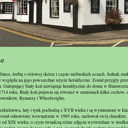
se
lbinos, źrebię o różowej skórze i często niebieskich oczach. Jednak zn
e względu na jego powszechne użycie heraldyczne. Został przyjęty prze
. Galopujący biały koń nawiązuje heraldycznie do domu w Hanowerze
 1714 roku. Biały koń pojawia się również w ramionach kilku cechów,
owników, Rymarzy i Wheelwrights.
szkieletowa, łaty i tynk pochodzą z XVII wieku i są wymienione w klas
został odnowiony wewnętrznie w 1985 roku, zachował swój charakter,
le od XIX wieku, o czym świadczą różne zdjęcia wyświetlane w środk
e nadają się już do tego celu, i coś, co wygląda jak ceglany piec nad