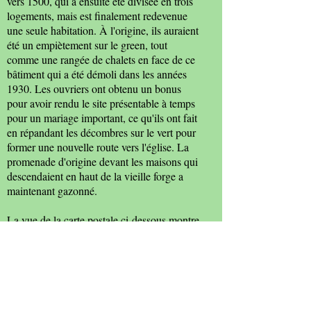
vers 1500, qui a ensuite été divisée en trois
logements, mais est finalement redevenue
une seule habitation. À l'origine, ils auraient
été un empiètement sur le green, tout
comme une rangée de chalets en face de ce
bâtiment qui a été démoli dans les années
1930. Les ouvriers ont obtenu un bonus
pour avoir rendu le site présentable à temps
pour un mariage important, ce qu'ils ont fait
en répandant les décombres sur le vert pour
former une nouvelle route vers l'église. La
promenade d'origine devant les maisons qui
descendaient en haut de la vieille forge a
maintenant gazonné.
La vue de la carte postale ci-dessous montre
les chalets avec les chalets perdus au
premier plan et le lecteur d'origine à l'église.
Sources: Janet Gyford; Tom Henderson.