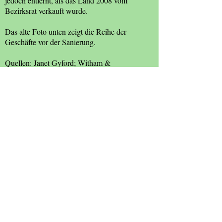
jedoch entfernt, als das Land 2008 vom
Bezirksrat verkauft wurde.
Das alte Foto unten zeigt die Reihe der
Geschäfte vor der Sanierung.
Quellen: Janet Gyford; Witham &
Countryside Society.
22 Church Street
Text and Photographs
: John Palombi and Cyril Taylor