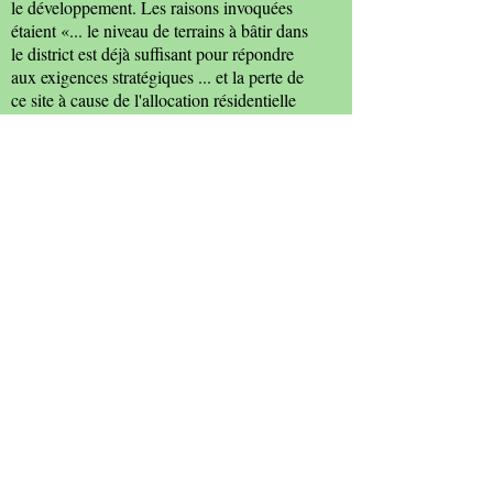
le développement. Les raisons invoquées
étaient «... le niveau de terrains à bâtir dans
le district est déjà suffisant pour répondre
aux exigences stratégiques ... et la perte de
ce site à cause de l'allocation résidentielle
aura un impact très marginal ... la vitalité et
la viabilité de Le centre de Witham ne serait
pas sérieusement affecté par cette
proposition ... ». Morrisons a repris le
magasin en 2006.
Ci-dessous: L'usine Crittall peu de temps
avant la fermeture.
Sources: Janet Gyford; Cyril Taylor; Société
Witham & Countryside.