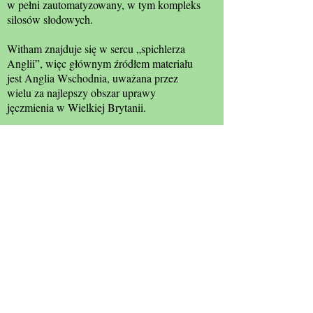
w pełni zautomatyzowany, w tym kompleks
silosów słodowych.
Witham znajduje się w sercu „spichlerza
Anglii”, więc głównym źródłem materiału
jest Anglia Wschodnia, uważana przez
wielu za najlepszy obszar uprawy
jęczmienia w Wielkiej Brytanii.
Z głównych zakładów produkcyjnych słód
produkowany jest dla głównych klientów
browarów w Wielkiej Brytanii i za granicą.
Jednak zgodnie z ponad stuletnią tradycją
firmy, Roast House w Witham produkuje i
dostarcza różnorodne specjalistyczne słody
kolorowe najczęściej wymagane przez
mniejsze tradycyjne browary zarówno w
Wielkiej Brytanii, jak i na całym świecie.
Źródła: Bairds Malt; Witham & Countryside
Society; Great Eastern Railway Society;