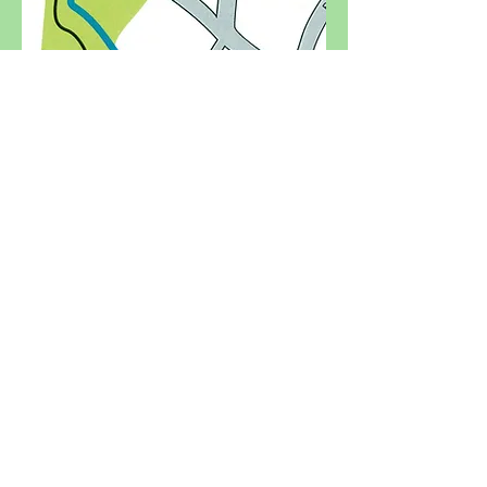
River Walk to Guithavon Road
Moat Farm Bridge
Armond Road Bridge