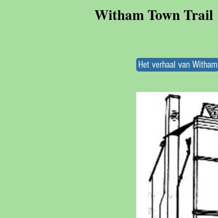
Witham Town Trail
Het verhaal van Witham