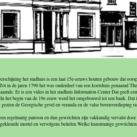
rschijning het stadhuis is een laat 15e-eeuws houten gebouw dat oorsp
. Tot in de jaren 1790 het was onderdeel van een koetshuis genaamd Th
amde. Er is een video in het stadhuis Information Center Dat geeft ee
n. In het begin van de 19e eeuw werd het omgebouwd tot een bank. Dat i
n gezien de Georgische gevel en veranda en de valse bovenverdieping
een regelmatig patroon en dun gewrichten zijn vakkundig vervalst door
gekleurde mortel en vervolgens beitelen Welke kunstmatige gewrichten