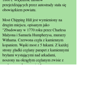
przejeżdżających przez autostrady stała się
obowiązkiem powiatu.
Most Chipping Hill jest wymieniony na
drugim miejscu, opisanym jako
"Zbudowany w 1770 roku przez Charlesa
Malyona i Samuela Humpherysa, murarzy
Withama. Czerwona cegła z kamiennym
kopaniem. Wąski most z 5 łukami. Z każdej
strony gładki ceglany parapet z kamiennymi
bryłami wystającymi nad arkadami,
noszony na okrągłym ceglanym zwisie z
ceglaną opaską powyżej ".
Rycina ma inskrypcję wyrzeźbioną przez
dwóch żołnierzy podczas I wojny
światowej, szeregowców Edwardsa i
Baylisa, którzy byli strażnikami w 7 pułku
Royal Warwick. Napis zawiera ramiona
pułku, ich nazwy i funkcje, kilka nazw
miast Warwickshire i datę 1/6 1915 w