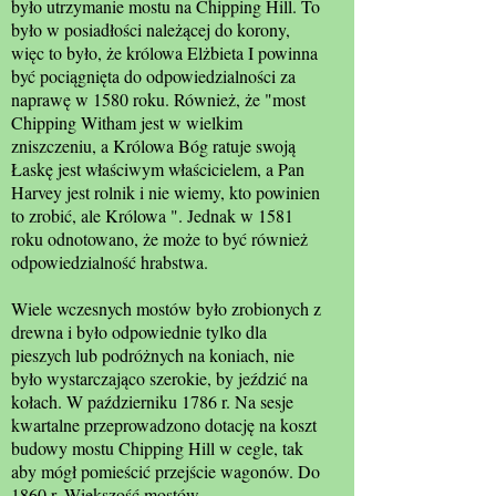
było utrzymanie mostu na Chipping Hill. To
było w posiadłości należącej do korony,
więc to było, że królowa Elżbieta I powinna
być pociągnięta do odpowiedzialności za
naprawę w 1580 roku. Również, że "most
Chipping Witham jest w wielkim
zniszczeniu, a Królowa Bóg ratuje swoją
Łaskę jest właściwym właścicielem, a Pan
Harvey jest rolnik i nie wiemy, kto powinien
to zrobić, ale Królowa ". Jednak w 1581
roku odnotowano, że może to być również
odpowiedzialność hrabstwa.
Wiele wczesnych mostów było zrobionych z
drewna i było odpowiednie tylko dla
pieszych lub podróżnych na koniach, nie
było wystarczająco szerokie, by jeździć na
kołach. W październiku 1786 r. Na sesje
kwartalne przeprowadzono dotację na koszt
budowy mostu Chipping Hill w cegle, tak
aby mógł pomieścić przejście wagonów. Do
1860 r. Większość mostów