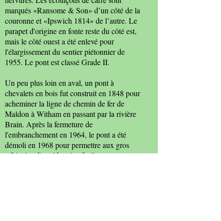
marqués «Ransome & Son» d’un côté de la
couronne et «Ipswich 1814» de l’autre. Le
parapet d'origine en fonte reste du côté est,
mais le côté ouest a été enlevé pour
l'élargissement du sentier piétonnier de
1955. Le pont est classé Grade II.
Un peu plus loin en aval, un pont à
chevalets en bois fut construit en 1848 pour
acheminer la ligne de chemin de fer de
Maldon à Witham en passant par la rivière
Brain. Après la fermeture de
l'embranchement en 1964, le pont a été
démoli en 1968 pour permettre aux gros
véhicules d'accéder plus facilement aux
stations d'épuration.
Sources: Janet Gyford; Maurice Smith; Cyril
Taylor; Archéologie industrielle de l'Essex;
Witham & Countryside Society