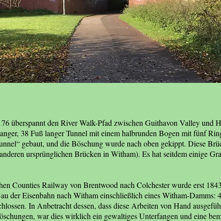
176 überspannt den River Walk-Pfad zwischen Guithavon Valley und H
anger, 38 Fuß langer Tunnel mit einem halbrunden Bogen mit fünf Ring
Tunnel“ gebaut, und die Böschung wurde nach oben gekippt. Diese Brüc
 anderen ursprünglichen Brücken in Witham). Es hat seitdem einige Graffi
chen Counties Railway von Brentwood nach Colchester wurde erst 1843
Bau der Eisenbahn nach Witham einschließlich eines Witham-Damms: 
lossen. In Anbetracht dessen, dass diese Arbeiten von Hand ausgeführ
schungen, war dies wirklich ein gewaltiges Unterfangen und eine be