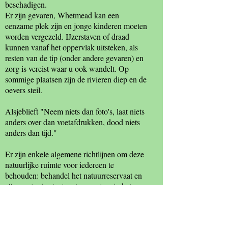
beschadigen.
Er zijn gevaren, Whetmead kan een
eenzame plek zijn en jonge kinderen moeten
worden vergezeld. IJzerstaven of draad
kunnen vanaf het oppervlak uitsteken, als
resten van de tip (onder andere gevaren) en
zorg is vereist waar u ook wandelt. Op
sommige plaatsen zijn de rivieren diep en de
oevers steil.
Alsjeblieft "Neem niets dan foto's, laat niets
anders over dan voetafdrukken, dood niets
anders dan tijd."
Er zijn enkele algemene richtlijnen om deze
natuurlijke ruimte voor iedereen te
behouden: behandel het natuurreservaat en
alles wat erin staat met respect en in het
bijzonder. Dood of verwond of verwijder
geen planten of dieren en pluk geen
bloemen of gebladerte. Laat geen afval