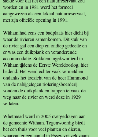
stelde voor dat het een natuurreservaat zou
worden en in 1981 werd het formeel
aangewezen als een lokaal natuurreservaat,
met zijn officiële opening in 1991.
Witham had eens een badplaats hier dicht bij
waar de rivieren samenkomen. Dit stuk van
de rivier gaf een diep en ondiep gedeelte en
er was een duikplank en veranderende
accommodatie. Soldaten ingekwartierd in
Witham tijdens de Eerste Wereldoorlog, hier
badend. Het werd echter vaak vernield en
ondanks het toezicht van de heer Hammond
van de nabijgelegen rioleringsboerderij,
vonden de duikplank en trappen te vaak de
weg naar de rivier en werd deze in 1929
verlaten.
Whetmead werd in 2005 overgedragen aan
de gemeente Witham. Tegenwoordig biedt
het een thuis voor veel planten en dieren,
waarvan er een aantal in Essex vrij zeldzaam