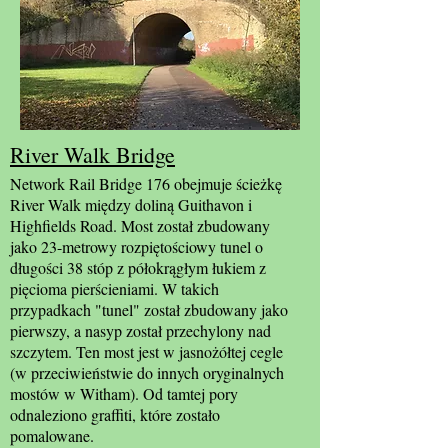
River Walk Bridge
Network Rail Bridge 176 obejmuje ścieżkę
River Walk między doliną Guithavon i
Highfields Road. Most został zbudowany
jako 23-metrowy rozpiętościowy tunel o
długości 38 stóp z półokrągłym łukiem z
pięcioma pierścieniami. W takich
przypadkach "tunel" został zbudowany jako
pierwszy, a nasyp został przechylony nad
szczytem. Ten most jest w jasnożółtej cegle
(w przeciwieństwie do innych oryginalnych
mostów w Witham). Od tamtej pory
odnaleziono graffiti, które zostało
pomalowane.