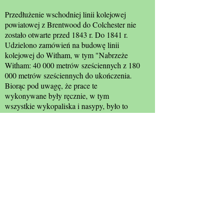
Przedłużenie wschodniej linii kolejowej
powiatowej z Brentwood do Colchester nie
zostało otwarte przed 1843 r. Do 1841 r.
Udzielono zamówień na budowę linii
kolejowej do Witham, w tym "Nabrzeże
Witham: 40 000 metrów sześciennych z 180
000 metrów sześciennych do ukończenia.
Biorąc pod uwagę, że prace te
wykonywane były ręcznie, w tym
wszystkie wykopaliska i nasypy, było to
naprawdę ogromne przedsięwzięcie i
niezwykłe osiągnięcie.
Źródła: Peter Kay (suplement do
dziedzictwa kulturowego w Essex); Witham
& Countryside Society
Blunts Hall Road Bridge
Armond Road Bridge